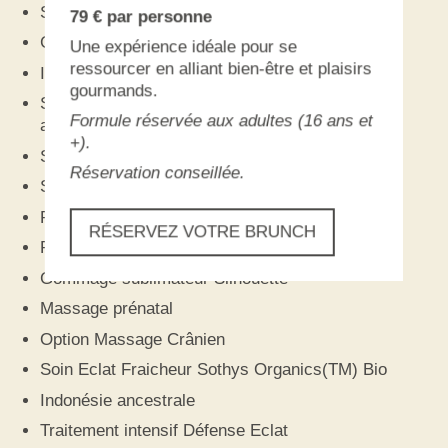
Soin Fondamental Homme
79 € par personne
Gommage fondant
Une expérience idéale pour se
ressourcer en alliant bien-être et plaisirs
Iyashi dôme
gourmands.
Soin Signature « Parenthèse » Massage primé
Formule réservée aux adultes (16 ans et
au Concours des Meilleures Mains de France
+).
Shirodhara
Réservation conseillée.
Soin signature Hanakasumi
Parenthèse Parent/Enfant
RÉSERVEZ VOTRE BRUNCH
Réflexologie plantaire
Gommage sublimateur Silhouette
Massage prénatal
Option Massage Crânien
Soin Eclat Fraicheur Sothys Organics(TM) Bio
Indonésie ancestrale
Traitement intensif Défense Eclat