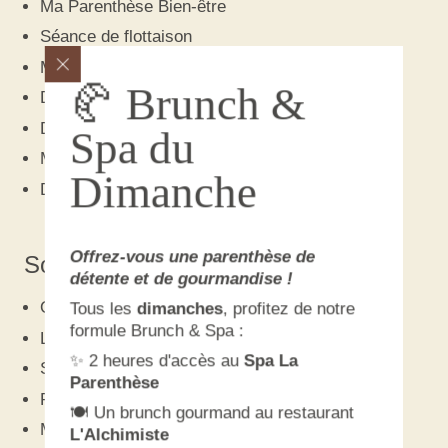
Ma Parenthèse Bien-être
Séance de flottaison
Ma Parenthèse de Saison
🥐 Brunch &
Day Spa 5 soins – 2 jours
Day Spa 3 soins – 1 jour
Spa du
Ma Douce Parenthèse
Dimanche
Day Spa 10 soins – 3 jours
Offrez-vous une parenthèse de
Soins
détente et de gourmandise !
Options Haute Protection Regard
Tous les
dimanches
, profitez de notre
formule Brunch & Spa :
Lit hydromassant
✨ 2 heures d'accès au
Spa La
Sensations orientales
Parenthèse
Rituel Visage Secret
🍽️ Un brunch gourmand au restaurant
Massage Silhouette
L'Alchimiste