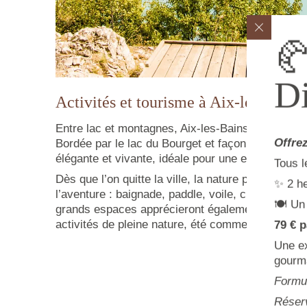

D
Activités et tourisme à Aix-les-Bains
Entre lac et montagnes, Aix-les-Bains offre un cad
Offre
Bordée par le lac du Bourget et façonnée par son 
élégante et vivante, idéale pour une escapade re
Tous 
Dès que l’on quitte la ville, la nature prend tout
✨ 2 h
l’aventure : baignade, paddle, voile, croisières
🍽️ U
grands espaces apprécieront également le massi
activités de pleine nature, été comme hiver.
79 € 
Une ex
gourm
Formul
Réserv