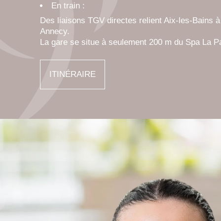
En train :
Des liaisons TGV directes relient Aix-les-Bains à
Annecy.
La gare se situe à seulement 200 m du Spa La P
ITINÉRAIRE