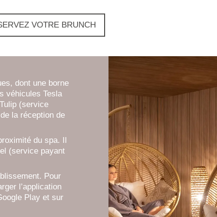
SERVEZ VOTRE BRUNCH
ues, dont une borne
s véhicules Tesla
Tulip (service
de la réception de
roximité du spa. Il
tel (service payant
ablissement. Pour
rger l’application
Google Play et sur