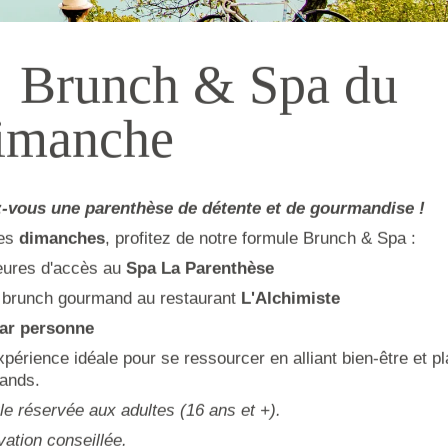
 Brunch & Spa du
imanche
re d’exception alliant nature, bien‑être et art de vivre.
z-vous une parenthèse de détente et de gourmandise !
riche héritage thermal, la ville séduit par son atmosphère
ssourçante.
les
dimanches
, profitez de notre formule Brunch & Spa :
e sa place. Le lac du Bourget invite à la détente comme à
eures d'accès au
Spa La Parenthèse
 ou randonnées panoramiques sur ses rives. Les amateurs de
n brunch gourmand au restaurant
L'Alchimiste
f des Bauges, propice aux randonnées, au VTT ou aux
par personne
périence idéale pour se ressourcer en alliant bien-être et pl
ands.
e réservée aux adultes (16 ans et +).
ation conseillée.