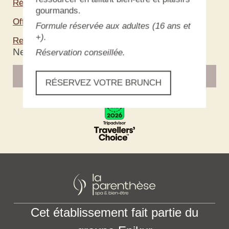
Réserver un séjour
gourmands.
Offrir un coffret cadeau
Formule réservée aux adultes (16 ans et
+).
Recrutement
Newsletter
Réservation conseillée.
S'inscrire
RÉSERVEZ VOTRE BRUNCH
Cet établissement fait partie du